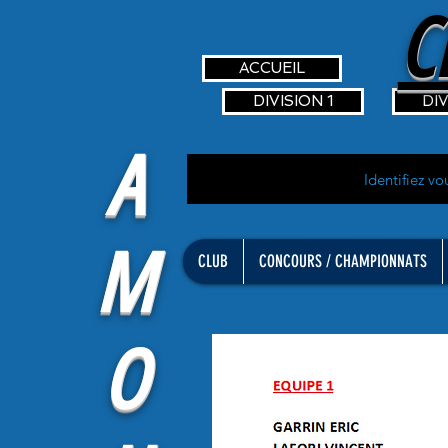
C
ACCUEIL
DIVISION 1
DIV
A
Identifiez vo
M
CLUB
CONCOURS / CHAMPIONNATS
O