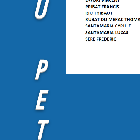
U
P
E
T