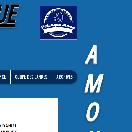
UE
A
M
NCE
COUPE DES LANDES
ARCHIVES
O