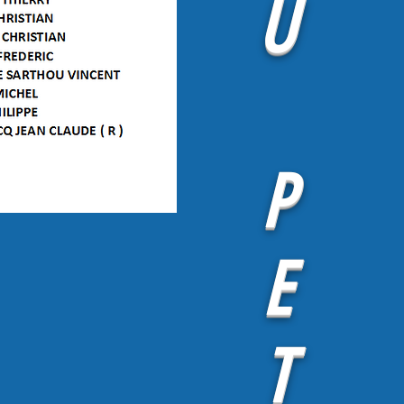
U
P
E
T