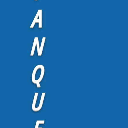
A
N
Q
U