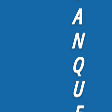
A
N
Q
U