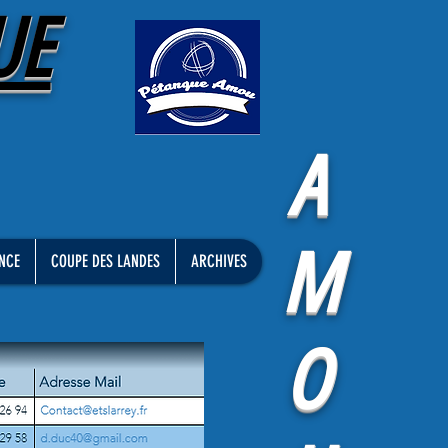
UE
A
M
NCE
COUPE DES LANDES
ARCHIVES
O