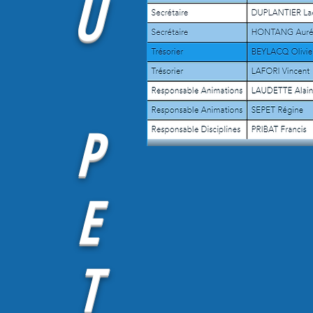
U
P
E
T