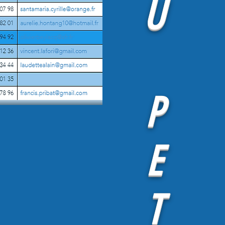
U
P
E
T