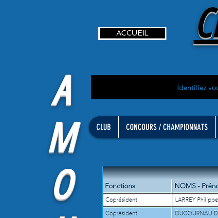
C
ACCUEIL
A
Identifiez vo
M
CLUB
CONCOURS / CHAMPIONNATS
O