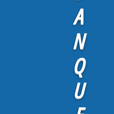
A
N
Q
U