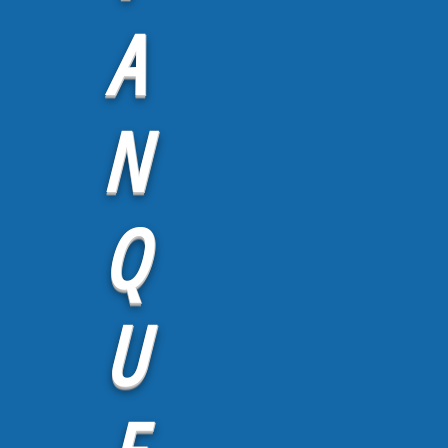
A
N
Q
U